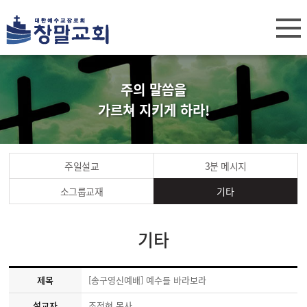
주의 말씀을
가르쳐 지키게 하라!
주일설교
3분 메시지
소그룹교재
기타
기타
제목
[송구영신예배] 예수를 바라보라
설교자
조정현 목사