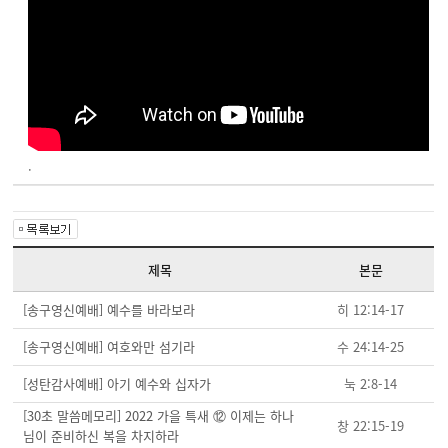
.
제목
본문
[송구영신예배] 예수를 바라보라
히 12:14-17
[송구영신예배] 여호와만 섬기라
수 24:14-25
[성탄감사예배] 아기 예수와 십자가
눅 2:8-14
[30초 말씀메모리] 2022 가을 특새 ⑫ 이제는 하나
창 22:15-19
님이 준비하신 복을 차지하라