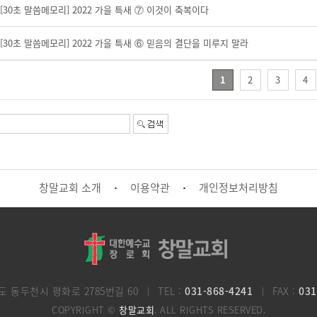
[30초 말씀메모리] 2022 가을 특새 ⑦ 이것이 축복이다
[30초 말씀메모리] 2022 가을 특새 ⑥ 믿음의 결단을 미루지 말라
1
2
3
4
창말교회 소개
이용약관
개인정보처리방침
·
·
도 동두천시 평화로 2785번길 60
TEL :
031-868-4241
FAX :
031
COPYRIGHT ©
창말교회
. ALL RIGHTS RESERVED.