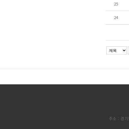
25
24
주소 : 경기