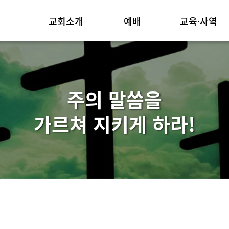
교회소개
예배
교육·사역
위임목사
주일예배
교육부
교회연혁
3분메시지
선교
주의 말씀을
예배안내
소그룹교재
섬기는 이들
기타
가르쳐 지키게 하라!
교회둘러보기/조직
오시는길