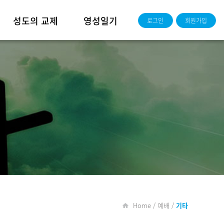
성도의 교제
영성일기
로그인
회원가입
새가족소개
담임목사 영성일기
교우동정
성경공부반
주보
청년부
사진
영상
Home / 예배 /
기타