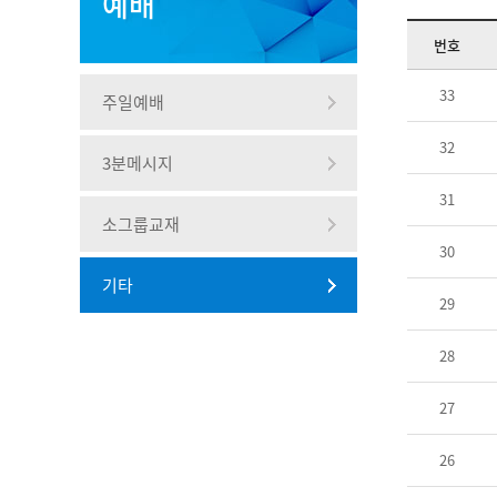
예배
번호
33
주일예배
32
3분메시지
31
소그룹교재
30
기타
29
28
27
26