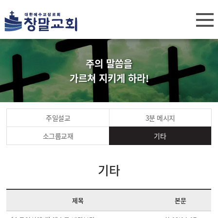
주의 말씀을
가르쳐 지키게 하라!
주일설교
3분 메시지
소그룹교재
기타
기타
제목
본문