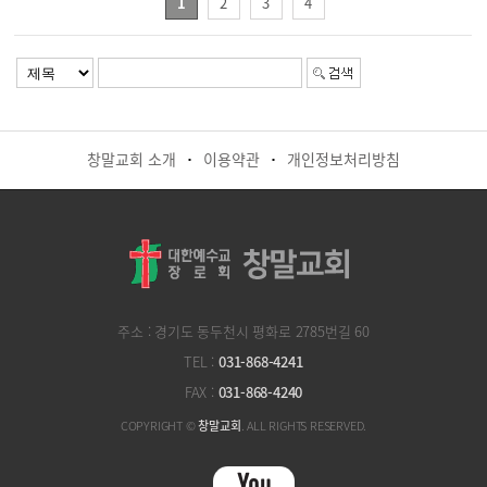
1
2
3
4
창말교회 소개
이용약관
개인정보처리방침
·
·
주소 : 경기도 동두천시 평화로 2785번길 60
TEL :
031-868-4241
FAX :
031-868-4240
COPYRIGHT ©
창말교회
. ALL RIGHTS RESERVED.