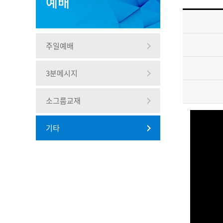
예배
주일예배
3분메시지
소그룹교재
기타