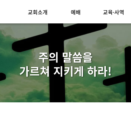
교회소개
예배
교육·사역
위임목사
주일예배
교육부
교회연혁
3분메시지
선교
주의 말씀을
예배안내
소그룹교재
섬기는 이들
기타
가르쳐 지키게 하라!
교회둘러보기/조직
오시는길