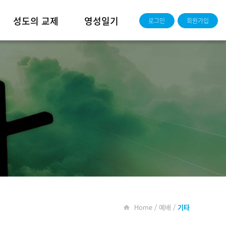
성도의 교제
영성일기
로그인
회원가입
새가족소개
담임목사 영성일기
교우동정
성경공부반
주보
청년부
사진
영상
Home / 예배 /
기타