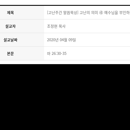
제목
[고난주간 말씀묵상] 고난의 의미 ④ 예수님을 부인
설교자
조정현 목사
설교날짜
2020년 04월 09일
본문
마 26:30-35