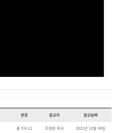
본문
설교자
설교날짜
출 9:8-12
조정현 목사
2021년 10월 04일