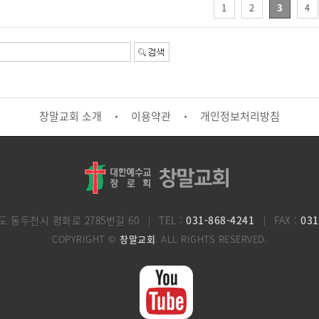
1
2
3
4
창말교회 소개
이용약관
개인정보처리방침
·
·
도 동두천시 평화로 2785번길 60
TEL :
031-868-4241
FAX :
031
COPYRIGHT ©
창말교회
. ALL RIGHTS RESERVED.