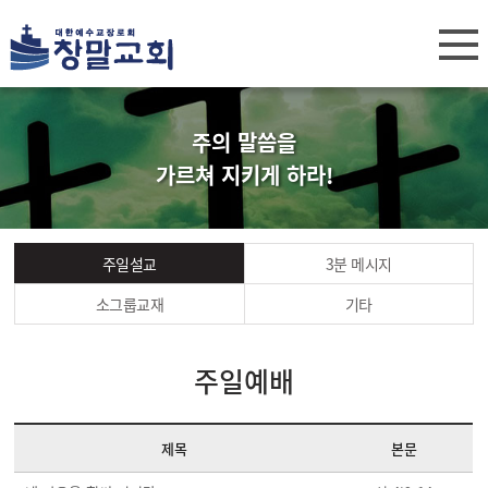
주의 말씀을
가르쳐 지키게 하라!
주일설교
3분 메시지
소그룹교재
기타
주일예배
제목
본문