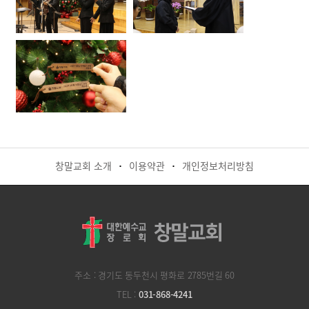
창말교회 소개
이용약관
개인정보처리방침
·
·
주소 : 경기도 동두천시 평화로 2785번길 60
TEL :
031-868-4241