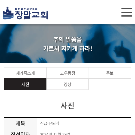
주의 말씀을
가르쳐 지키게 하라!
새가족소개
교우동정
주보
사진
영상
사진
제목
진급·은퇴식
작성일자
2024년 12월 29일