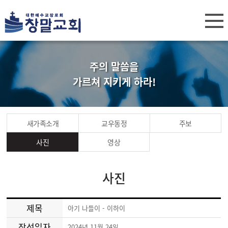
주의 말씀을
가르쳐 지키게 하라!
새가족소개
교우동정
주보
사진
영상
사진
제목
아기 나들이 - 이하이
작성일자
2024년 11월 24일