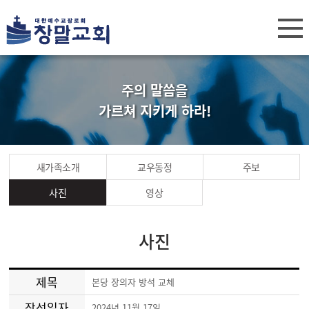
주의 말씀을
가르쳐 지키게 하라!
새가족소개
교우동정
주보
사진
영상
사진
제목
본당 장의자 방석 교체
작성일자
2024년 11월 17일