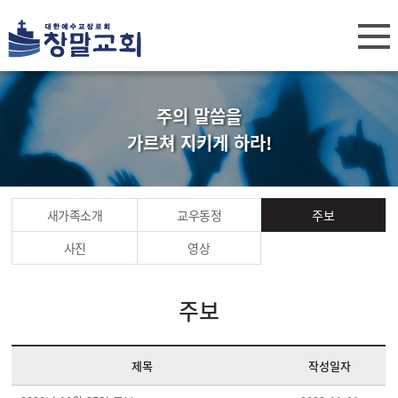
주의 말씀을
가르쳐 지키게 하라!
새가족소개
교우동정
주보
사진
영상
주보
제목
작성일자