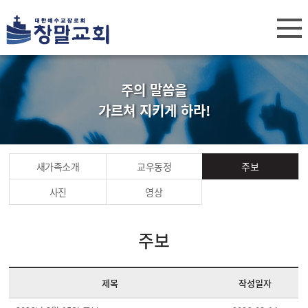
주의 말씀을
가르쳐 지키게 하라!
새가족소개
교우동정
주보
사진
영상
주보
제목
작성일자