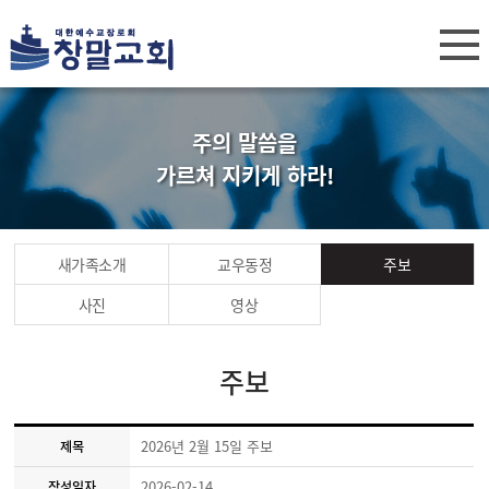
주의 말씀을
가르쳐 지키게 하라!
새가족소개
교우동정
주보
사진
영상
주보
2026년 2월 15일 주보
제목
2026-02-14
작성일자