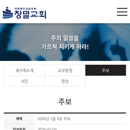
주의 말씀을
가르쳐 지키게 하라!
새가족소개
교우동정
주보
사진
영상
주보
2026년 1월 4일 주보
제목
2026-01-03
작성일자