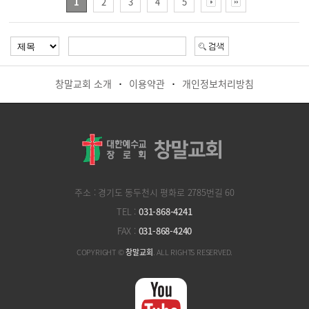
1
2
3
4
5
창말교회 소개
이용약관
개인정보처리방침
·
·
주소 : 경기도 동두천시 평화로 2785번길 60
TEL :
031-868-4241
FAX :
031-868-4240
COPYRIGHT ©
창말교회
. ALL RIGHTS RESERVED.