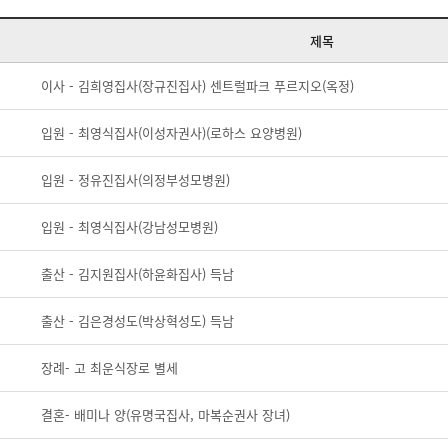
제목
이사 - 김희영집사(장규진집사) 센트럴파크 푸르지오(옥정)
입원 - 최영식집사(이성자권사)(로하스 요양병원)
입원 - 정유진집사(의정부성모병원)
입원 - 최영식집사(강남성모병원)
출산 - 김지원집사(하윤화집사) 득남
출산 - 김은경성도(박상혁성도) 득남
장례- 고 최운식장로 별세
결혼- 배미나 양(유명국집사, 마복순권사 장녀)