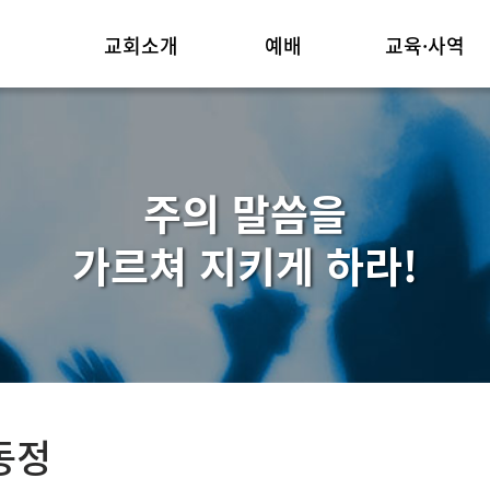
교회소개
예배
교육·사역
위임목사
주일예배
교육부
교회연혁
3분메시지
선교
주의 말씀을
예배안내
소그룹교재
섬기는 이들
기타
가르쳐 지키게 하라!
교회둘러보기/조직
오시는길
동정