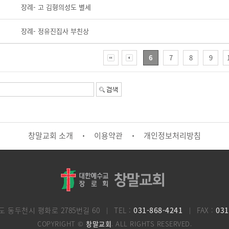
장례- 고 김형의성도 별세
장례- 정유진집사 부친상
6
7
8
9
창말교회 소개
이용약관
개인정보처리방침
·
·
도 동두천시 평화로 2785번길 60
TEL :
031-868-4241
FAX :
031
COPYRIGHT ©
창말교회
. ALL RIGHTS RESERVED.