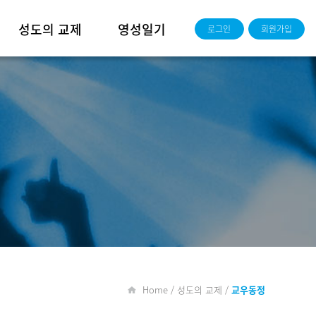
성도의 교제
영성일기
로그인
회원가입
새가족소개
담임목사 영성일기
교우동정
성경공부반
주보
청년부
사진
영상
Home / 성도의 교제 /
교우동정