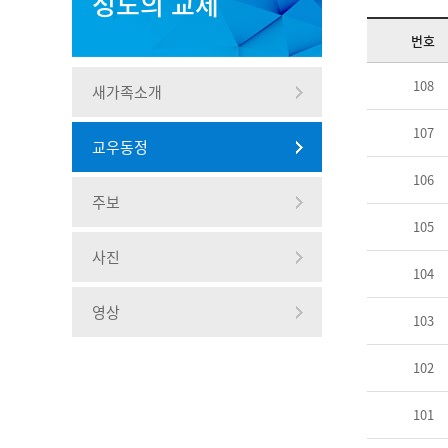
성도의 교제
번호
108
새가족소개
107
교우동정
106
주보
105
사진
104
영상
103
102
101