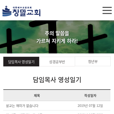
주의 말씀을
가르쳐 지키게 하라!
청년부
담임목사 영성일기
성경공부반
담임목사 영성일기
제목
작성일자
설교는 재미가 없습니다
2019년 07월 12일