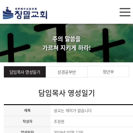
주의 말씀을
가르쳐 지키게 하라!
청년부
담임목사 영성일기
성경공부반
담임목사 영성일기
설교는 재미가 없습니다
제목
조정현
작성자
2019년 07월 12일
작성일자